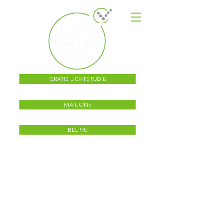
GRATIS LICHTSTUDIE
MAIL ONS
BEL NU
Dé specialist voor KMO,
scholen, industrie,
r
etail,
landbouw,
kantoren, magazijnen en
sportvelden