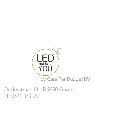
by
Care For Budget
BV
Onderstraat 18 - B 9890 Gavere
BE
0521 873 757
TEL
+32 9 228 10 69
MOB
+32 491 970 000
+32 495 889 750