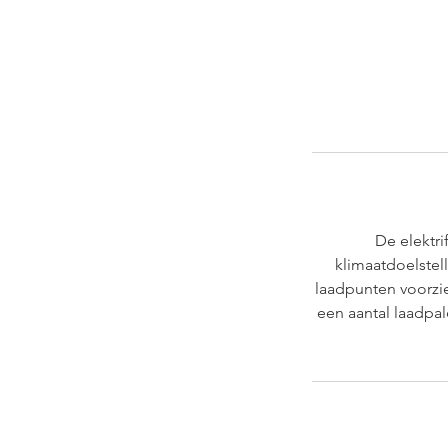
De elektri
klimaatdoelstel
laadpunten voorzi
een aantal laadpale