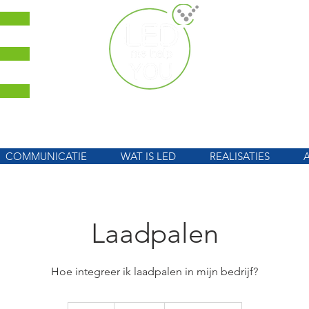
scholen, in
kantoren, ma
COMMUNICATIE
WAT IS LED
REALISATIES
Laadpalen
Hoe integreer ik laadpalen in mijn bedrijf?
Gratis