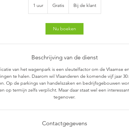
1 uur
1
Gratis
Bij de klant
u
u
Nu boeken
Beschrijving van de dienst
ficatie van het wagenpark is een sleutelfactor om de Vlaamse 
lingen te halen. Daarom wil Vlaanderen de komende vijf jaar 3
en. Op de parkings van handelszaken en bedrijfsgebouwen word
n op termijn zelfs verplicht. Maar daar staat wel een interessan
tegenover.
Contactgegevens