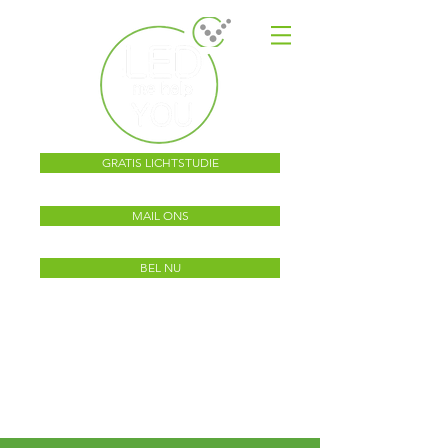
GRATIS LICHTSTUDIE
MAIL ONS
BEL NU
Dé specialist voor KMO,
scholen, industrie,
r
etail,
landbouw,
kantoren, magazijnen en
sportvelden