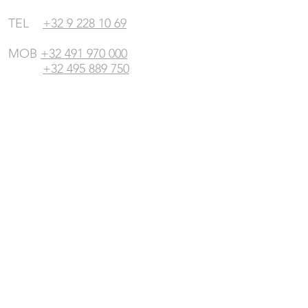
TEL
+32 9 228 10 69
MOB
+32 491 970 000
+32 495 889 750
MAIL
info@ledmehelpyou.be
© 2020 by LED me help YOU
Disclaimer
-
Algemene Voorwaarden
-
Privacy Policy