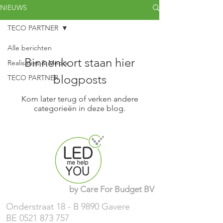
NIEUWS
TECO PARTNER
Alle berichten
Binnenkort staan hier
Realisaties & Media
blogposts
TECO PARTNER
Kom later terug of verken andere
categorieën in deze blog.
by
Care For Budget
BV
Onderstraat 18 - B 9890 Gavere
BE
0521 873 757