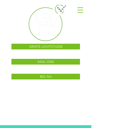
GRATIS LICHTSTUDIE
MAIL ONS
BEL NU
Dé specialist voor KMO,
scholen, industrie,
r
etail,
landbouw,
kantoren, magazijnen en
sportvelden