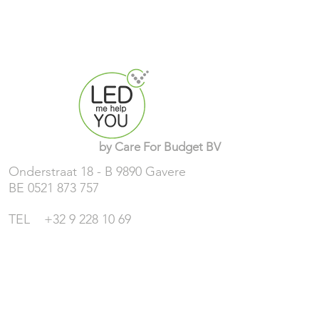
by
Care For Budget
BV
Onderstraat 18 - B 9890 Gavere
BE
0521 873 757
TEL
+32 9 228 10 69
MOB
+32 491 970 000
+32 495 889 750
MAIL
info@ledmehelpyou.be