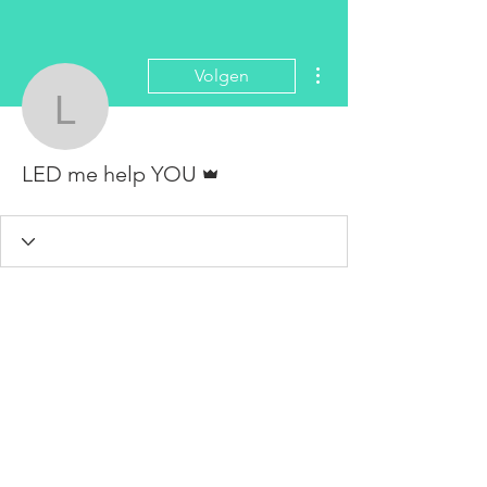
Meer acties
Volgen
LED me help YOU
Beheerder
LED me help YOU